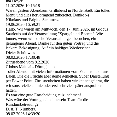
Ina Hoyer
11.07.2026
10:15:18
Waren gestern Abendzum Grillabend in Nordenstadt. Ein tolles
Menü und alles hervorragend zubereitet. Danke :-)
Nikolaus und Brigitte Steinmetz
19.06.2026
16:59:21
Hallo. Wir waren am Mittwoch, den 17. Juni 2026, im Globus
Saarlouis auf der Veranstaltung "Spargel und Beeren". Wie
immer, wenn wir solche Veranstaltungen besuchen, ein
gelungener Abend. Danke für den guten Vortrag und die
leckere Beköstigung. Auf ein baldiges Wiedersehen.
Dieter Schönwies
08.02.2026
17:30:48
Zitrusabend vom 8.2.2026
Globus Maintal - Dörnigheim
Toller Abend, mit vielen Informationen vom Fachmann an uns
Laien. Die die Früchte aber gerne genießen. Super Darstellung
per Power Point. Zitrusneuheiten haben wir kennengelernt, die
wir sonst vielleicht nie oder erst sehr viel später ausprobiert
hätten.
Es war eine gute Entscheidung teilzunehmen!
Was wäre der Vortragende ohne sein Team für die
Rundumbetreuung?
D. u. T. Nürnberg
08.02.2026
14:39:20